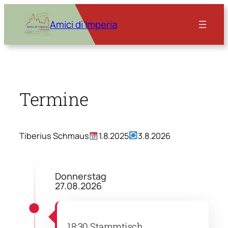
Zum
Inhalt
Amici di Imperia
springen
Termine
Tiberius Schmaus
1.8.2025
3.8.2026
Donnerstag
27.08.2026
18:30 Stammtisch